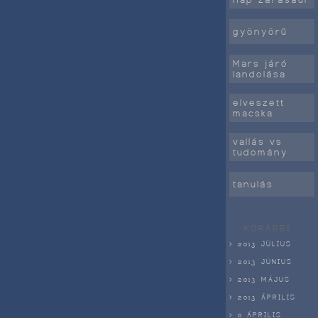
gyönyörű
Mars járó
landolása
elveszett
macska
vallás vs
tudomány
tanulás
KORÁBBI :
> 2013 JÚLIUS
> 2013 JÚNIUS
> 2013 MÁJUS
> 2013 ÁPRILIS
> 0 ÁPRILIS