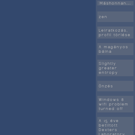
Máshonnan...
zen
Leiratkozás,
profil törlése
A magányos
bálna
Slightly
greater
entropy
Önzés
Windows 8
wifi problem
turned off
A 15 éve
betiltott
Dexters
Laboratory