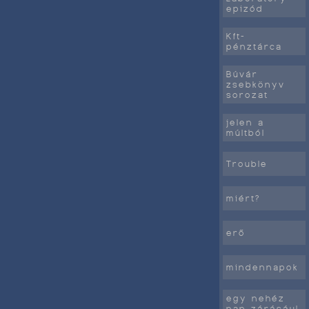
epizód
Kft-
pénztárca
Búvár
zsebkönyv
sorozat
jelen a
múltból
Trouble
miért?
erő
mindennapok
egy nehéz
nap zárásául