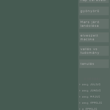
gyönyörű
Mars járó
landolása
elveszett
macska
vallás vs
tudomány
tanulás
KORÁBBI :
> 2013 JÚLIUS
> 2013 JÚNIUS
> 2013 MÁJUS
> 2013 ÁPRILIS
> 0 ÁPRILIS