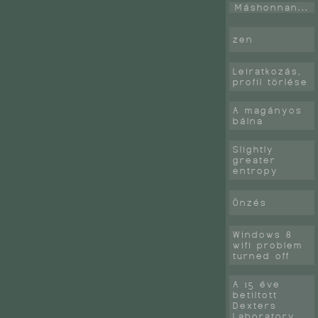
Máshonnan...
zen
Leiratkozás,
profil törlése
A magányos
bálna
Slightly
greater
entropy
Önzés
Windows 8
wifi problem
turned off
A 15 éve
betiltott
Dexters
Laboratory