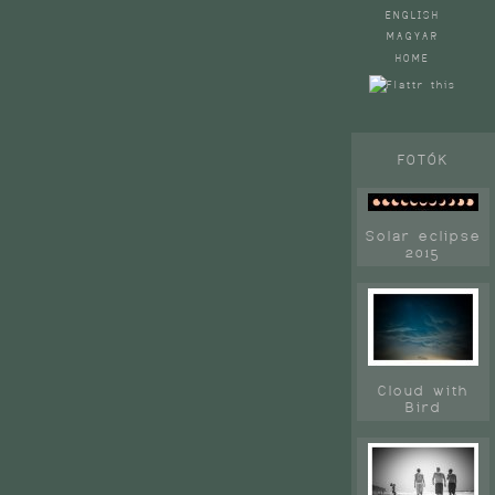
ENGLISH
MAGYAR
HOME
FOTÓK
Solar eclipse
2015
Cloud with
Bird