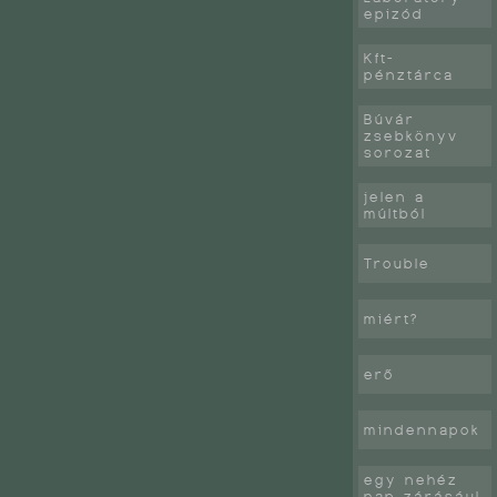
epizód
Kft-
pénztárca
Búvár
zsebkönyv
sorozat
jelen a
múltból
Trouble
miért?
erő
mindennapok
egy nehéz
nap zárásául