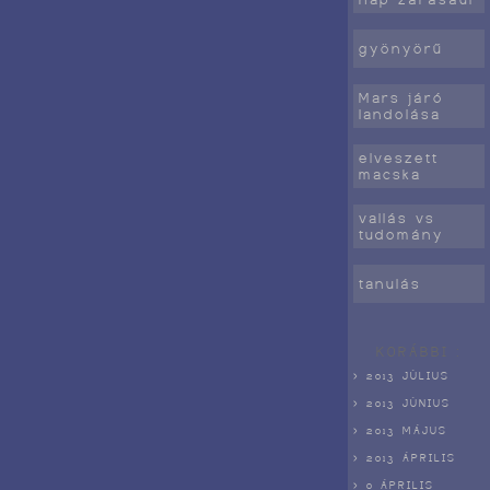
gyönyörű
Mars járó
landolása
elveszett
macska
vallás vs
tudomány
tanulás
KORÁBBI :
> 2013 JÚLIUS
> 2013 JÚNIUS
> 2013 MÁJUS
> 2013 ÁPRILIS
> 0 ÁPRILIS