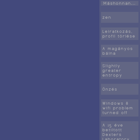
Máshonnan...
zen
Leiratkozás,
profil törlése
A magányos
bálna
Slightly
greater
entropy
Önzés
Windows 8
wifi problem
turned off
A 15 éve
betiltott
Dexters
Laboratory