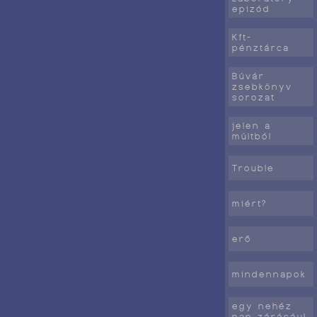
epizód
Kft-
pénztárca
Búvár
zsebkönyv
sorozat
jelen a
múltból
Trouble
miért?
erő
mindennapok
egy nehéz
nap zárásául