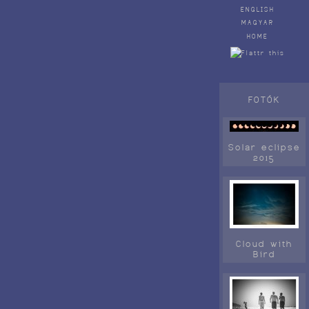
ENGLISH
MAGYAR
HOME
FOTÓK
Solar eclipse
2015
Cloud with
Bird