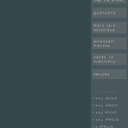
gyönyörű
Mars járó
landolása
elveszett
macska
vallás vs
tudomány
tanulás
KORÁBBI :
> 2013 JÚLIUS
> 2013 JÚNIUS
> 2013 MÁJUS
> 2013 ÁPRILIS
> 0 ÁPRILIS