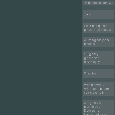
Máshonnan...
zen
Leiratkozás,
profil törlése
A magányos
bálna
Slightly
greater
entropy
Önzés
Windows 8
wifi problem
turned off
A 15 éve
betiltott
Dexters
Laboratory