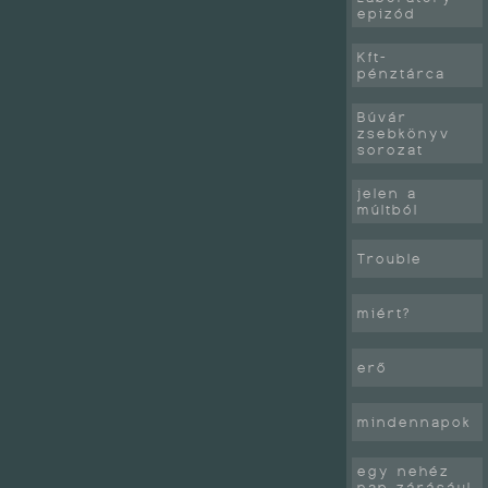
epizód
Kft-
pénztárca
Búvár
zsebkönyv
sorozat
jelen a
múltból
Trouble
miért?
erő
mindennapok
egy nehéz
nap zárásául