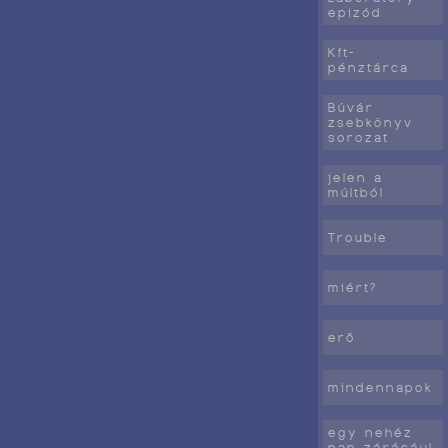
epizód
Kft-
pénztárca
Búvár
zsebkönyv
sorozat
jelen a
múltból
Trouble
miért?
erő
mindennapok
egy nehéz
nap zárásául