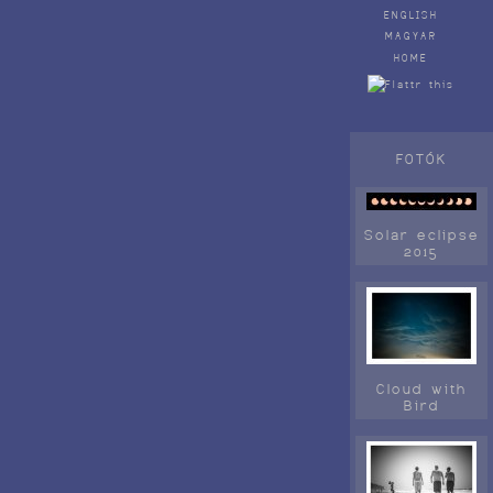
ENGLISH
MAGYAR
HOME
FOTÓK
Solar eclipse
2015
Cloud with
Bird