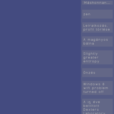
Máshonnan...
zen
Leiratkozás,
profil törlése
A magányos
bálna
Slightly
greater
entropy
Önzés
Windows 8
wifi problem
turned off
A 15 éve
betiltott
Dexters
Laboratory