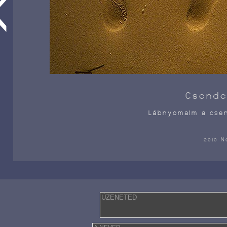
<
Csende
Lábnyomaim a csen
2010 N