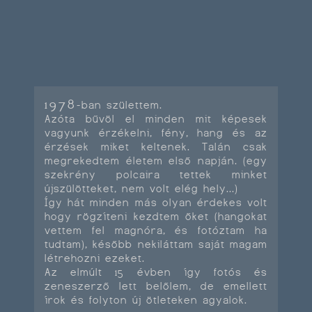
1978
-ban születtem.
Azóta bűvöl el minden mit képesek
vagyunk érzékelni, fény, hang és az
érzések miket keltenek. Talán csak
megrekedtem életem első napján. (egy
szekrény polcaira tettek minket
újszülötteket, nem volt elég hely...)
Így hát minden más olyan érdekes volt
hogy rögzíteni kezdtem őket (hangokat
vettem fel magnóra, és fotóztam ha
tudtam), később nekiláttam saját magam
létrehozni ezeket.
Az elmúlt 15 évben így fotós és
zeneszerző lett belőlem, de emellett
írok és folyton új ötleteken agyalok.